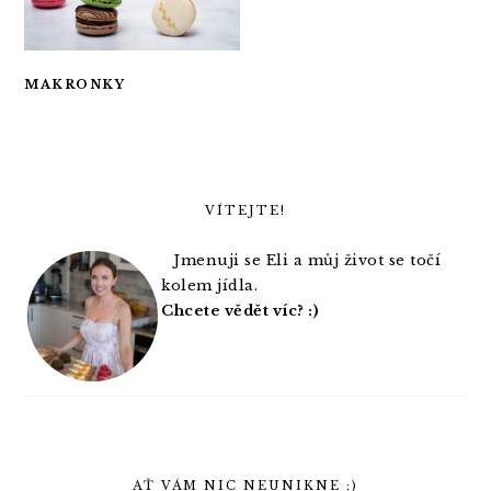
t
r
i
o
n
MAKRONKY
PRIMARY
SIDEBAR
VÍTEJTE!
Jmenuji se Eli a můj život se točí
kolem jídla.
Chcete vědět víc? :)
AŤ VÁM NIC NEUNIKNE ;)