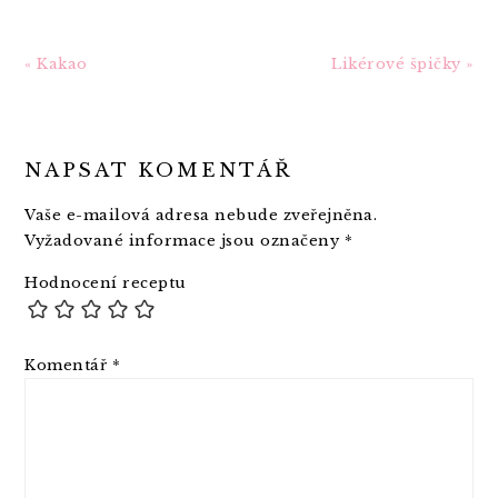
Předchozí
Další
« Kakao
Likérové špičky »
článek
článek:
READER
NAPSAT KOMENTÁŘ
INTERACTIONS
Vaše e-mailová adresa nebude zveřejněna.
Vyžadované informace jsou označeny
*
Hodnocení receptu
Komentář
*