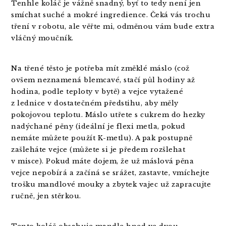
Tenhle koláč je vážně snadný, byť to tedy není jen
smíchat suché a mokré ingredience. Čeká vás trochu
tření v robotu, ale věřte mi, odměnou vám bude extra
vláčný moučník.
Na třené těsto je potřeba mít změklé máslo (což
ovšem neznamená blemcavé, stačí půl hodiny až
hodina, podle teploty v bytě) a vejce vytažené
z lednice v dostatečném předstihu, aby měly
pokojovou teplotu. Máslo utřete s cukrem do hezky
nadýchané pěny (ideální je flexi metla, pokud
nemáte můžete použít K-metlu). A pak postupně
zašleháte vejce (můžete si je předem rozšlehat
v misce). Pokud máte dojem, že už máslová pěna
vejce nepobírá a začíná se srážet, zastavte, vmíchejte
trošku mandlové mouky a zbytek vajec už zapracujte
ručně, jen stěrkou.