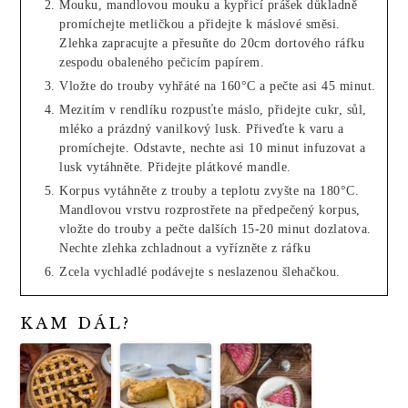
Mouku, mandlovou mouku a kypřicí prášek důkladně
promíchejte metličkou a přidejte k máslové směsi.
Zlehka zapracujte a přesuňte do 20cm dortového ráfku
zespodu obaleného pečicím papírem.
Vložte do trouby vyhřáté na 160°C a pečte asi 45 minut.
Mezitím v rendlíku rozpusťte máslo, přidejte cukr, sůl,
mléko a prázdný vanilkový lusk. Přiveďte k varu a
promíchejte. Odstavte, nechte asi 10 minut infuzovat a
lusk vytáhněte. Přidejte plátkové mandle.
Korpus vytáhněte z trouby a teplotu zvyšte na 180°C.
Mandlovou vrstvu rozprostřete na předpečený korpus,
vložte do trouby a pečte dalších 15-20 minut dozlatova.
Nechte zlehka zchladnout a vyřízněte z ráfku
Zcela vychladlé podávejte s neslazenou šlehačkou.
KAM DÁL?