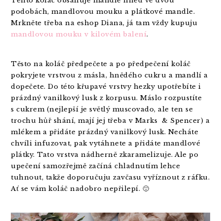
Tento koláč obsahuje mandle hned ve dvou
podobách, mandlovou mouku a plátkové mandle.
Mrkněte třeba na eshop Diana, já tam vždy kupuju
mandlovou mouku v kilovém balení
.
Těsto na koláč předpečete a po předpečení koláč
pokryjete vrstvou z másla, hnědého cukru a mandlí a
dopečete. Do této křupavé vrstvy hezky upotřebíte i
prázdný vanilkový lusk z korpusu. Máslo rozpustíte
s cukrem (nejlepší je světlý muscovado, ale ten se
trochu hůř shání, mají jej třeba v Marks & Spencer) a
mlékem a přidáte prázdný vanilkový lusk. Necháte
chvíli infuzovat, pak vytáhnete a přidáte mandlové
plátky. Tato vrstva nádherně zkaramelizuje. Ale po
upečení samozřejmě začíná chladnutím lehce
tuhnout, takže doporučuju zavčasu vyříznout z ráfku.
Ať se vám koláč nadobro nepřilepí. 🙂