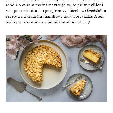
t
r
sobě. Co ovšem možná nevíte je to, že při vymýšlení
i
receptu na tento korpus jsem vycházela ze švédského
o
receptu na tradiční mandlový dort Toscakaka. A ten
n
mám pro vás dnes v jeho původní podobě. 🙂