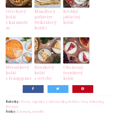
Ořechový
Mandlový
Křehký
koláč
pithivier
jablečný
s karamele
(tříkrálový
koláč
m
koláč)
Meruňkový
Hruškový
Obrácený
koláč
koláč
švestkový
s frangipane
s ořechy
koláč
Rubriky:
Dorty, cupcaky a cheesecaky
,
Koláče, řezy, bábovky
,
Recepty
Štítky:
karamel
,
mandle