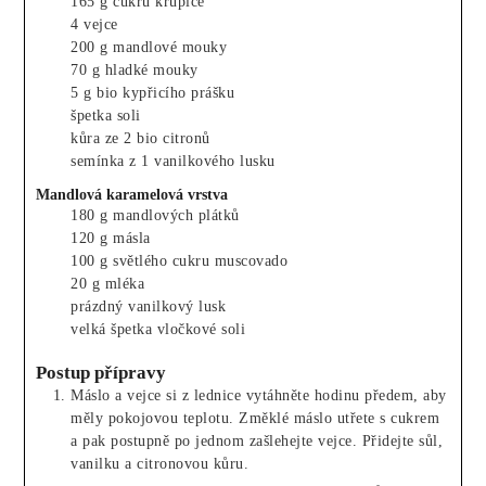
165
g
cukru krupice
4
vejce
200
g
mandlové mouky
70
g
hladké mouky
5
g
bio kypřicího prášku
špetka
soli
kůra ze 2 bio citronů
semínka z 1 vanilkového lusku
Mandlová karamelová vrstva
180
g
mandlových plátků
120
g
másla
100
g
světlého cukru muscovado
20
g
mléka
prázdný vanilkový lusk
velká špetka vločkové soli
Postup přípravy
Máslo a vejce si z lednice vytáhněte hodinu předem, aby
měly pokojovou teplotu. Změklé máslo utřete s cukrem
a pak postupně po jednom zašlehejte vejce. Přidejte sůl,
vanilku a citronovou kůru.