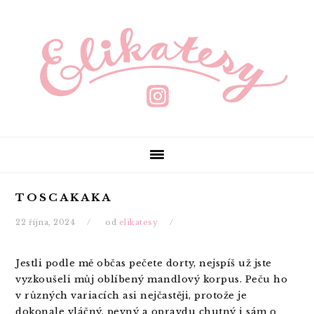
S
S
S
k
k
k
i
i
i
p
p
p
t
t
t
o
o
o
p
m
p
r
a
r
i
i
i
m
n
m
a
c
a
r
o
r
TOSCAKAKA
y
n
y
n
t
s
22 října, 2024
od
elikatesy
a
e
i
v
n
d
Jestli podle mě občas pečete dorty, nejspíš už jste
i
t
e
vyzkoušeli můj oblíbený mandlový korpus. Peču ho
g
b
v různých variacích asi nejčastěji, protože je
a
a
dokonale vláčný, pevný a opravdu chutný i sám o